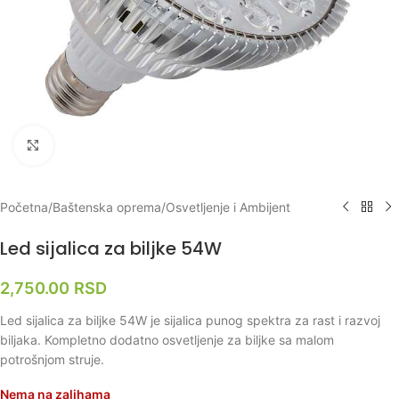
Klikni za uvećanje
Početna
/
Baštenska oprema
/
Osvetljenje i Ambijent
Led sijalica za biljke 54W
2,750.00
RSD
Led sijalica za biljke 54W je sijalica punog spektra za rast i razvoj
biljaka. Kompletno dodatno osvetljenje za biljke sa malom
potrošnjom struje.
Nema na zalihama