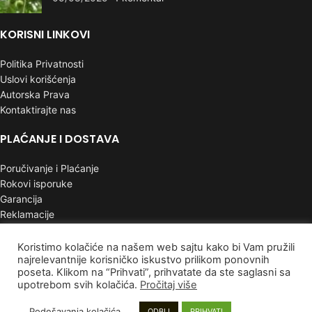
KORISNI LINKOVI
Politika Privatnosti
Uslovi korišćenja
Autorska Prava
Kontaktirajte nas
PLAĆANJE I DOSTAVA
Poručivanje i Plaćanje
Rokovi isporuke
Garancija
Reklamacije
INFORMACIJE
Koristimo kolačiće na našem web sajtu kako bi Vam pružili
najrelevantnije korisničko iskustvo prilikom ponovnih
poseta. Klikom na “Prihvati”, prihvatate da ste saglasni sa
Mapa sajta
upotrebom svih kolačića.
Pročitaj više
Najnoviji proizvodi
Proizvodi na popustu
Podešavanja kolačića
ODBIJ
PRIHVATI