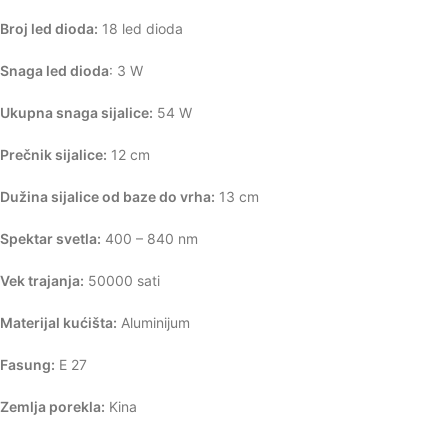
Broj led dioda:
18 led dioda
Snaga led dioda
: 3 W
Ukupna snaga sijalice:
54 W
Prečnik sijalice:
12 cm
Dužina sijalice od baze do vrha:
13 cm
Spektar svetla:
400 – 840 nm
Vek trajanja:
50000 sati
Materijal kućišta:
Aluminijum
Fasung:
E 27
Zemlja porekla:
Kina