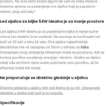
prostoru. Na ovaj način bićete sigurni da vam ne treba nikakva
dodatna oprema za postavljanje ove sijalice koja je popularno
rečeno „plug and play“.
Led sijalica za biljke 54W idealna je za manje prostore
Led sijalica 54W idealna je za pojedinačne biljke ili manje kućne
vrtove kao dodatni izvor svetlosti. Ne savetuje se kontinualni rad
duži od 20 sati u toku 24 sata. Ova sijalica najoptimalnije
iskorišćenje ima na rastojanju od 50cm u odnosu na
biljke
.
Smanjenjem ovog odstojanja efikasnost svetla se povećava, dok se
korisna površina osvetljenja smanjuje i obratno. Ukoliko se sijalica
odalji više od 50cm njeno svetlo pokrivaće veću površinu, ali će
efikanost svetla biti manja.
Ne preporučuje se direktno gledanje u sijalicu
Direktno gledanje u sijalicu dok radi štetno je po vid. Izbegavajte
gledanje u sijalicu kad god je to moguće.
Specifikacije