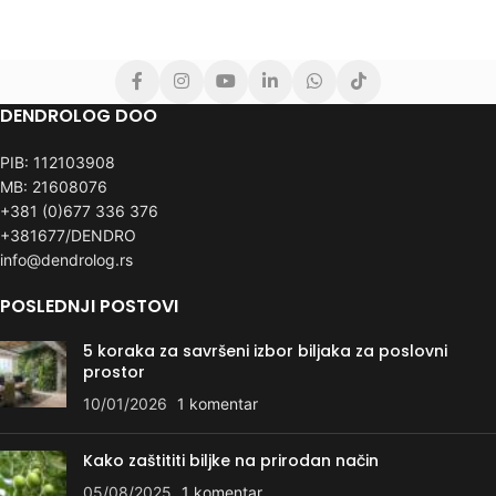
DENDROLOG DOO
PIB: 112103908
MB: 21608076
+381 (0)677 336 376
+381677/DENDRO
info@dendrolog.rs
POSLEDNJI POSTOVI
5 koraka za savršeni izbor biljaka za poslovni
prostor
10/01/2026
1 komentar
Kako zaštititi biljke na prirodan način
05/08/2025
1 komentar