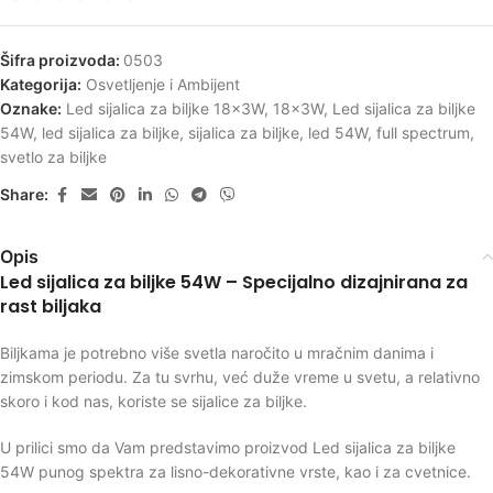
Šifra proizvoda:
0503
Kategorija:
Osvetljenje i Ambijent
Oznake:
Led sijalica za biljke 18x3W
,
18x3W
,
Led sijalica za biljke
54W
,
led sijalica za biljke
,
sijalica za biljke
,
led 54W
,
full spectrum
,
svetlo za biljke
Share:
Opis
Led sijalica za biljke 54W – Specijalno dizajnirana za
rast biljaka
Biljkama je potrebno više svetla naročito u mračnim danima i
zimskom periodu. Za tu svrhu, već duže vreme u svetu, a relativno
skoro i kod nas, koriste se sijalice za biljke.
U prilici smo da Vam predstavimo proizvod Led sijalica za biljke
54W punog spektra za lisno-dekorativne vrste, kao i za cvetnice.