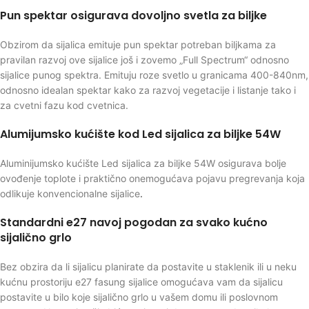
Pun spektar osigurava dovoljno svetla za biljke
Obzirom da sijalica emituje pun spektar potreban biljkama za
pravilan razvoj ove sijalice još i zovemo „Full Spectrum“ odnosno
sijalice punog spektra. Emituju roze svetlo u granicama 400-840nm,
odnosno idealan spektar kako za razvoj vegetacije i listanje tako i
za cvetni fazu kod cvetnica.
Alumijumsko kućište kod Led sijalica za biljke 54W
Aluminijumsko kućište Led sijalica za biljke 54W osigurava bolje
ovođenje toplote i praktično onemogućava pojavu pregrevanja koja
odlikuje konvencionalne sijalice
.
Standardni e27 navoj pogodan za svako kućno
sijalično grlo
Bez obzira da li sijalicu planirate da postavite u staklenik ili u neku
kućnu prostoriju e27 fasung sijalice omogućava vam da sijalicu
postavite u bilo koje sijalično grlo u vašem domu ili poslovnom