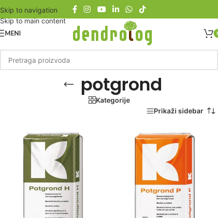
Skip to navigation
Skip to main content
MENI
potgrond
Kategorije
Početna
/
Proizvod označen „potgrond“
Prikaži sidebar