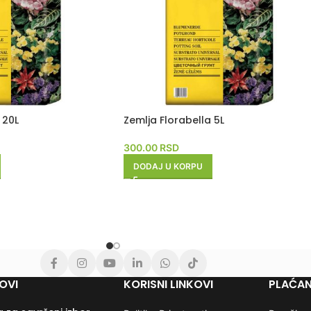
 20L
Zemlja Florabella 5L
300.00
RSD
DODAJ U KORPU
OVI
KORISNI LINKOVI
PLAĆAN