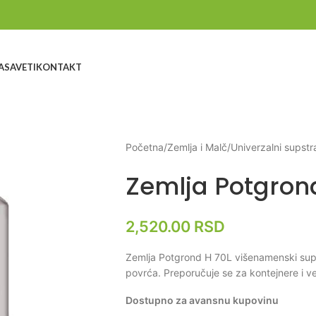
A
SAVETI
KONTAKT
Početna
/
Zemlja i Malč
/
Univerzalni supstra
Zemlja Potgron
2,520.00
RSD
Zemlja Potgrond H 70L višenamenski sups
povrća. Preporučuje se za kontejnere i ve
Dostupno za avansnu kupovinu