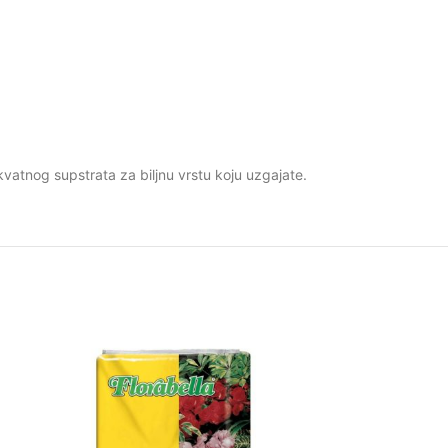
vatnog supstrata za biljnu vrstu koju uzgajate.