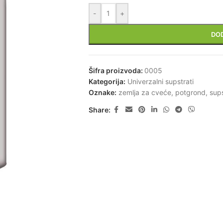
-
+
DO
Šifra proizvoda:
0005
Kategorija:
Univerzalni supstrati
Oznake:
zemlja za cveće
,
potgrond
,
sups
Share: