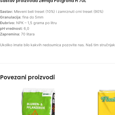
Sastav proizvoda Zemlja Potgrond H 70L
Sastav:
Mleveni beli treset (10%) i zamrznuti crni treset (90%)
Granulacija:
fina do 5mm
Đubrivo:
NPK – 1,5 grama po litru
pH vrednost:
6,0
Zapremina:
70 litara
Ukoliko imate bilo kakvih nedoumica pozovite nas. Naš tim stručnjaka
Povezani proizvodi