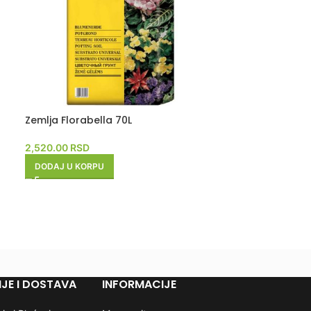
Zemlja Florabella 70L
RASP
RODA
TO
2,520.00
RSD
Zemlja Florabe
DODAJ U KORPU
1,200.00
RSD
PROČITAJTE J
JE I DOSTAVA
INFORMACIJE