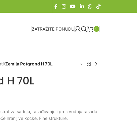
ZATRAŽITE PONUDU
0
ti
/
Zemlja Potgrond H 70L
d H 70L
trat za sadnju, rasađivanje i proizvodnju rasada
će hranljive kocke. Fine strukture.