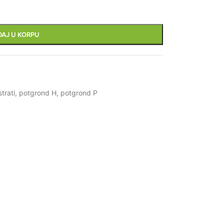
DAJ U KORPU
trati
,
potgrond H
,
potgrond P