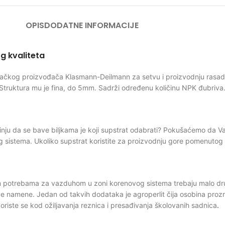
OPIS
DODATNE INFORMACIJE
g kvaliteta
ačkog proizvođača Klasmann-Deilmann za setvu i proizvodnju rasada
Struktura mu je fina, do 5mm. Sadrži određenu količinu NPK đubriva. P
inju da se bave biljkama je koji supstrat odabrati? Pokušaćemo da V
g sistema. Ukoliko supstrat koristite za proizvodnju gore pomenutog v
m potrebama za vazduhom u zoni korenovog sistema trebaju malo druga
e namene. Jedan od takvih dodataka je agroperlit čija osobina prozr
riste se kod ožiljavanja reznica i presađivanja školovanih sadnica
.