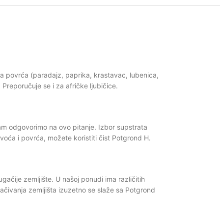
 povrća (paradajz, paprika, krastavac, lubenica,
reporučuje se i za afričke ljubičice.
am odgovorimo na ovo pitanje. Izbor supstrata
oća i povrća, možete koristiti čist Potgrond H.
čije zemljište. U našoj ponudi ima različitih
ačivanja zemljišta izuzetno se slaže sa Potgrond