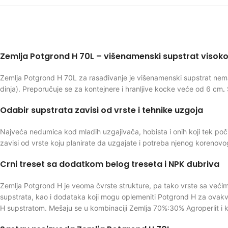
Zemlja Potgrond H 70L – višenamenski supstrat visoko
Zemlja Potgrond H 70L za rasađivanje je višenamenski supstrat nem
dinja). Preporučuje se za kontejnere i hranljive kocke veće od 6 cm
.
Odabir supstrata zavisi od vrste i tehnike uzgoja
Najveća nedumica kod mladih uzgajivača, hobista i onih koji tek poč
zavisi od vrste koju planirate da uzgajate i potreba njenog korenovo
Crni treset sa dodatkom belog treseta i NPK đubriva
Zemlja Potgrond H je veoma čvrste strukture, pa tako vrste sa veći
supstrata, kao i dodataka koji mogu oplemeniti Potgrond H za ovakv
H supstratom. Mešaju se u kombinaciji Zemlja 70%:30% Agroperlit i ko