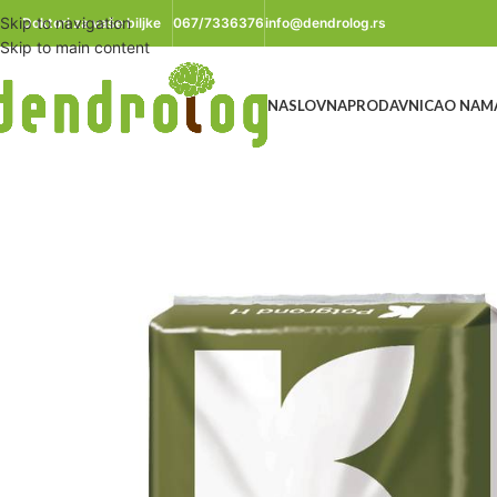
Skip to navigation
Doktori za vaše biljke
067/7336376
info@dendrolog.rs
Skip to main content
NASLOVNA
PRODAVNICA
O NAM