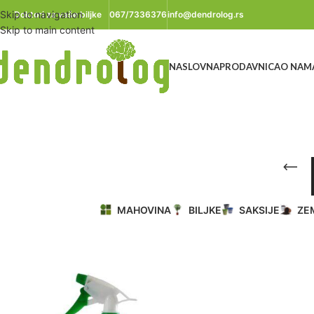
Skip to navigation
Doktori za vaše biljke
067/7336376
info@dendrolog.rs
Skip to main content
NASLOVNA
PRODAVNICA
O NAM
MAHOVINA
BILJKE
SAKSIJE
ZE
Početna
/
Proizvod označen „prskalica 1L“