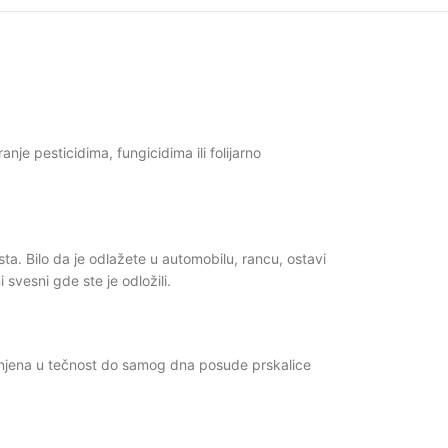
je pesticidima, fungicidima ili folijarno
ta. Bilo da je odlažete u automobilu, rancu, ostavi
svesni gde ste je odložili.
ronjena u tečnost do samog dna posude prskalice