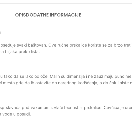
OPIS
DODATNE INFORMACIJE
a
seduje svaki baštovan. Ove ručne prskalice koriste se za brzo tretiran
a biljaka preko lista.
su tako da se lako odlože. Malih su dimenzija i ne zauzimaju puno mes
 mesto gde da ih ostavite do narednog korišćenja, a da čak i niste ni 
asprskivača pod vakumom izvlači tečnost iz prskalice. Cevčica je u
a vode u posudi.