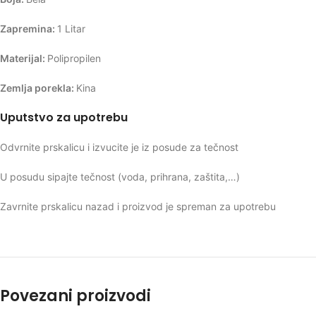
Zapremina:
1 Litar
Materijal:
Polipropilen
Zemlja porekla:
Kina
Uputstvo za upotrebu
Odvrnite prskalicu i izvucite je iz posude za tečnost
U posudu sipajte tečnost (voda, prihrana, zaštita,…)
Zavrnite prskalicu nazad i proizvod je spreman za upotrebu
Povezani proizvodi