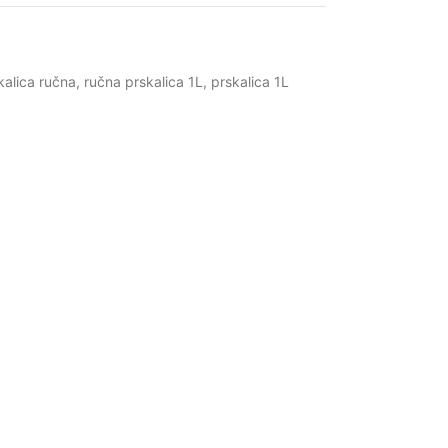
kalica ručna
,
ručna prskalica 1L
,
prskalica 1L