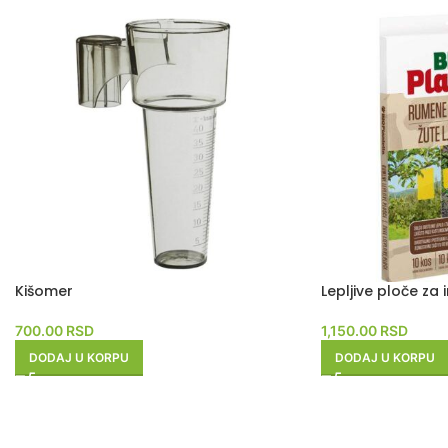
Kišomer
Lepljive ploče za 
700.00
RSD
1,150.00
RSD
DODAJ U KORPU
DODAJ U KORPU