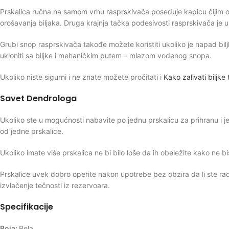
Prskalica ručna na samom vrhu rasprskivača poseduje kapicu čijim ok
orošavanja biljaka. Druga krajnja tačka podesivosti rasprskivača je
Grubi snop rasprskivača takođe možete koristiti ukoliko je napad bilj
ukloniti sa biljke i mehaničkim putem – mlazom vodenog snopa.
Ukoliko niste sigurni i ne znate možete pročitati i
Kako zalivati biljke
Savet Dendrologa
Ukoliko ste u mogućnosti nabavite po jednu prskalicu za prihranu i 
od jedne prskalice.
Ukoliko imate više prskalica ne bi bilo loše da ih obeležite kako ne bis
Prskalice uvek dobro operite nakon upotrebe bez obzira da li ste ra
izvlačenje tečnosti iz rezervoara.
Specifikacije
Boja:
Bela