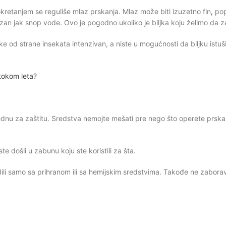
retanjem se reguliše mlaz prskanja. Mlaz može biti izuzetno fin
,
pop
 uzan jak snop vode. Ovo je pogodno ukoliko je biljka koju želimo da
ke od strane insekata intenzivan, a niste u mogućnosti da biljku istu
 tokom leta?
jednu za zaštitu. Sredstva nemojte mešati pre nego što operete prska
te došli u zabunu koju ste koristili za šta.
dili samo sa prihranom ili sa hemijskim sredstvima. Takođe ne zabora