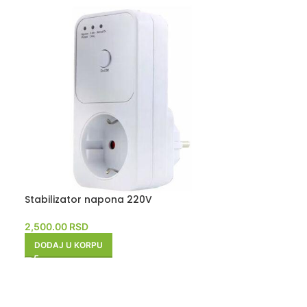
Stabilizator napona 220V
-24%
2,500.00
RSD
NOV
DODAJ U KORPU
Stabilizator 
limiterom