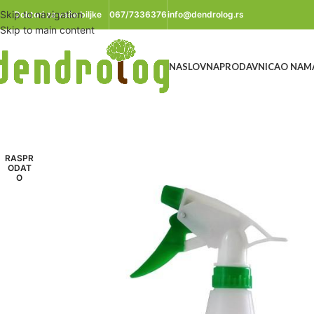
Skip to navigation
Doktori za vaše biljke
067/7336376
info@dendrolog.rs
Skip to main content
NASLOVNA
PRODAVNICA
O NAM
RASPR
ODAT
O