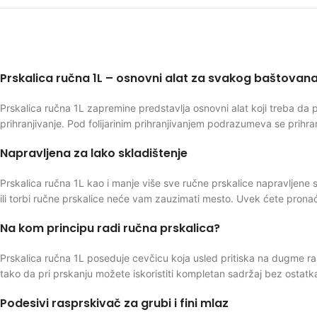
Prskalica ručna 1L – osnovni alat za svakog baštovan
Prskalica ručna 1L zapremine predstavlja osnovni alat koji treba da po
prihranjivanje. Pod folijarinim prihranjivanjem podrazumeva se prihran
Napravljena za lako skladištenje
Prskalica ručna 1L kao i manje više sve ručne prskalice napravljene 
ili torbi ručne prskalice neće vam zauzimati mesto. Uvek ćete pronaći
Na kom principu radi ručna prskalica?
Prskalica ručna 1L poseduje cevčicu koja usled pritiska na dugme r
tako da pri prskanju možete iskoristiti kompletan sadržaj bez ostatk
Podesivi rasprskivač za grubi i fini mlaz