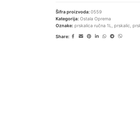
Šifra proizvoda:
0559
Kategorija:
Ostala Oprema
Oznake:
prskalica ručna 1L
,
prskalic
,
prs
Share: