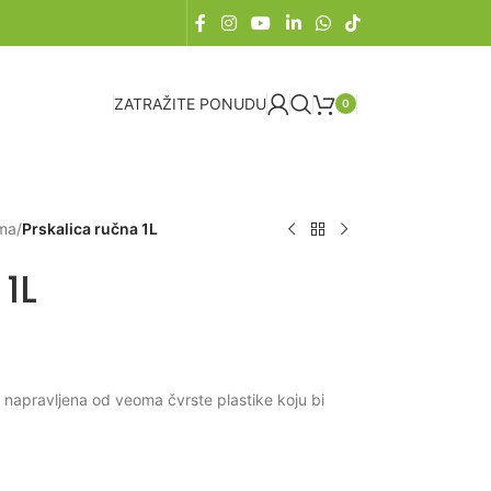
ZATRAŽITE PONUDU
0
ma
/
Prskalica ručna 1L
 1L
 napravljena od veoma čvrste plastike koju bi