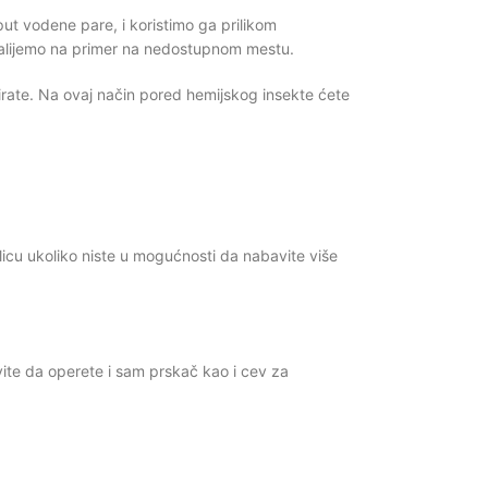
ut vodene pare, i koristimo ga prilikom
 zalijemo na primer na nedostupnom mestu.
širate. Na ovaj način pored hemijskog insekte ćete
licu ukoliko niste u mogućnosti da nabavite više
vite da operete i sam prskač kao i cev za