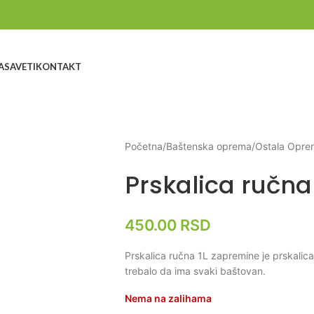
A
SAVETI
KONTAKT
Početna
/
Baštenska oprema
/
Ostala Opre
Prskalica ručna
450.00
RSD
Prskalica ručna 1L zapremine je prskalica
trebalo da ima svaki baštovan.
Nema na zalihama