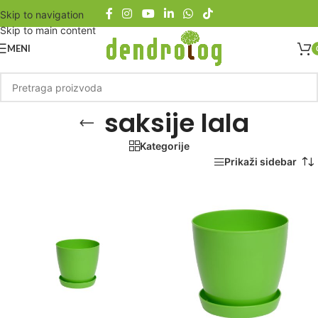
Skip to navigation
Skip to main content
MENI
saksije lala
Kategorije
Početna
/
Proizvod označen „saksije lala“
Prikaži sidebar