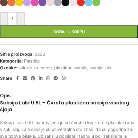
-
+
DODAJ U KORPU
Šifra proizvoda:
0200
Kategorija:
Plastika
Oznake:
saksije za cveće
,
plastične saksije
,
saksije lala
Share:
Opis
Saksija Lala 0.8L – Čvrsta plastična saksija visokog
sjaja
Saksija Lala 0.8L napravljena je od čvrste i kvalitetne plastike i ima
visoki sjaj. Lala saksije su univerzalne što znači da su pogodne za
sve tipove biljaka. Uz saksiju dobijate i tacnu u boji saksije te je