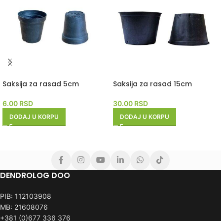
Saksija za rasad 5cm
Saksija za rasad 15cm
6.00
RSD
30.00
RSD
DODAJ U KORPU
DODAJ U KORPU
DENDROLOG DOO
PIB: 112103908
MB: 21608076
+381 (0)677 336 376