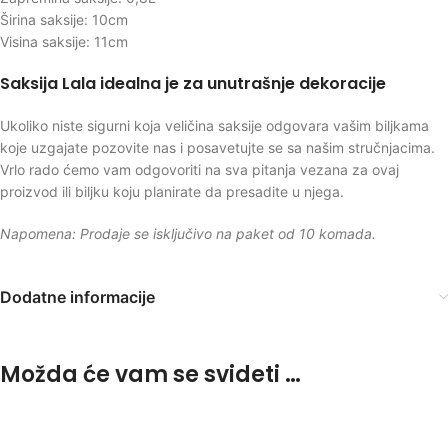
Širina saksije: 10cm
Visina saksije: 11cm
Saksija Lala idealna je za unutrašnje dekoracije
Ukoliko niste sigurni koja veličina saksije odgovara vašim biljkama
koje uzgajate pozovite nas i posavetujte se sa našim stručnjacima.
Vrlo rado ćemo vam odgovoriti na sva pitanja vezana za ovaj
proizvod ili biljku koju planirate da presadite u njega.
Napomena: Prodaje se isključivo na paket od 10 komada.
Dodatne informacije
Možda će vam se svideti …