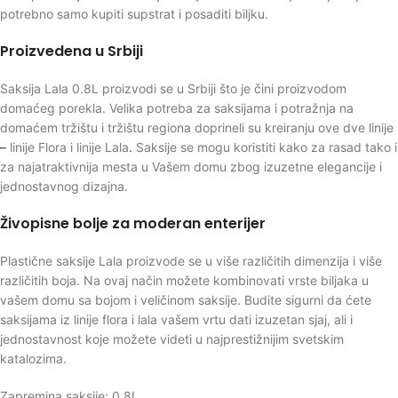
potrebno samo kupiti supstrat i posaditi biljku.
Proizvedena u Srbiji
Saksija Lala 0.8L proizvodi se u Srbiji što je čini proizvodom
domaćeg porekla. Velika potreba za saksijama i potražnja na
domaćem tržištu i tržištu regiona doprineli su kreiranju ove dve linije
–
linije Flora i linije Lala
.
Saksije se mogu koristiti kako za rasad tako i
za najatraktivnija mesta u Vašem domu zbog izuzetne elegancije i
jednostavnog dizajna.
Živopisne bolje za moderan enterijer
Plastične saksije Lala proizvode se u više različitih dimenzija i više
različitih boja. Na ovaj način možete kombinovati vrste biljaka u
vašem domu sa bojom i veličinom saksije. Budite sigurni da ćete
saksijama iz linije flora i lala vašem vrtu dati izuzetan sjaj, ali i
jednostavnost koje možete videti u najprestižnijim svetskim
katalozima.
Zapremina saksije: 0,8L