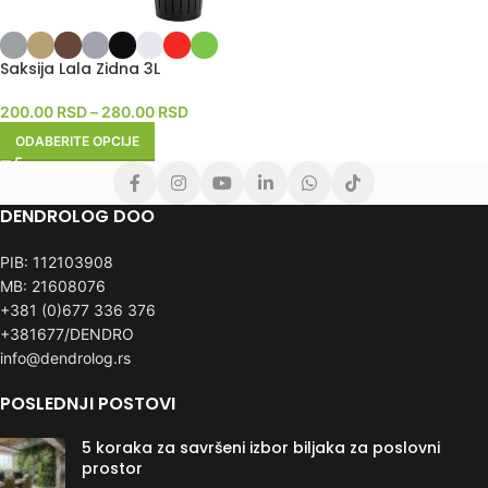
Saksija Lala Zidna 3L
200.00
RSD
–
280.00
RSD
ODABERITE OPCIJE
DENDROLOG DOO
PIB: 112103908
MB: 21608076
+381 (0)677 336 376
+381677/DENDRO
info@dendrolog.rs
POSLEDNJI POSTOVI
5 koraka za savršeni izbor biljaka za poslovni
prostor