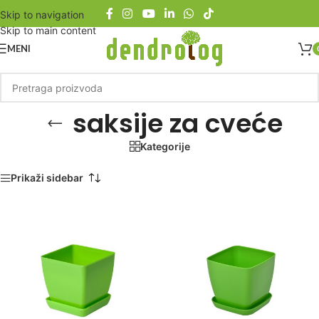
Skip to navigation
Skip to main content
MENI
saksije za cveće
Kategorije
Početna
/
Proizvod označen „saksije za cveće“
Prikaži sidebar