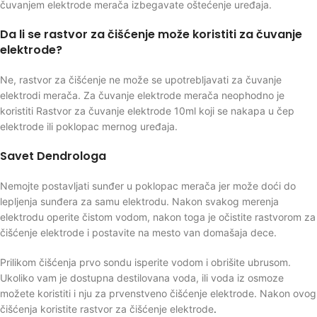
čuvanjem elektrode merača izbegavate oštećenje uređaja.
Da li se rastvor za čišćenje može koristiti za čuvanje
elektrode?
Ne, rastvor za čišćenje ne može se upotrebljavati za čuvanje
elektrodi merača. Za čuvanje elektrode merača neophodno je
koristiti Rastvor za čuvanje elektrode 10ml koji se nakapa u čep
elektrode ili poklopac mernog uređaja.
Savet Dendrologa
Nemojte postavljati sunđer u poklopac merača jer može doći do
lepljenja sunđera za samu elektrodu. Nakon svakog merenja
elektrodu operite čistom vodom, nakon toga je očistite rastvorom za
čišćenje elektrode i postavite na mesto van domašaja dece.
Prilikom čišćenja prvo sondu isperite vodom i obrišite ubrusom.
Ukoliko vam je dostupna destilovana voda, ili voda iz osmoze
možete koristiti i nju za prvenstveno čišćenje elektrode. Nakon ovog
čišćenja koristite rastvor za čišćenje elektrode
.