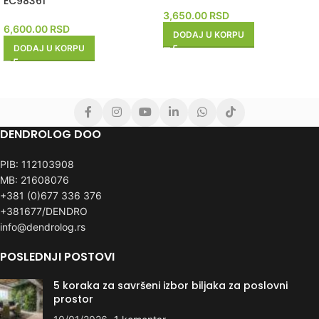
EC98361
3,650.00
RSD
6,600.00
RSD
DODAJ U KORPU
DODAJ U KORPU
DENDROLOG DOO
PIB: 112103908
MB: 21608076
+381 (0)677 336 376
+381677/DENDRO
info@dendrolog.rs
POSLEDNJI POSTOVI
5 koraka za savršeni izbor biljaka za poslovni
prostor