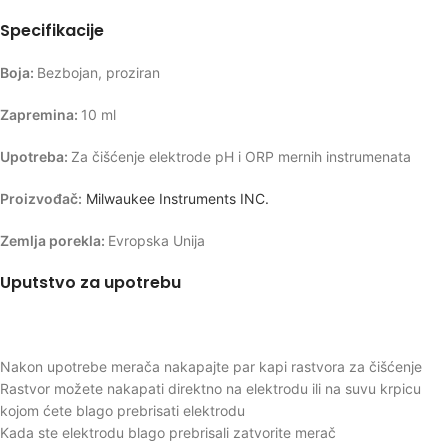
Specifikacije
Boja:
Bezbojan, proziran
Zapremina:
10 ml
Upotreba:
Za čišćenje elektrode pH i ORP mernih instrumenata
Proizvođač:
Milwaukee Instruments INC.
Zemlja porekla:
Evropska Unija
Uputstvo za upotrebu
Nakon upotrebe merača nakapajte par kapi rastvora za čišćenje
Rastvor možete nakapati direktno na elektrodu ili na suvu krpicu
kojom ćete blago prebrisati elektrodu
Kada ste elektrodu blago prebrisali zatvorite merač