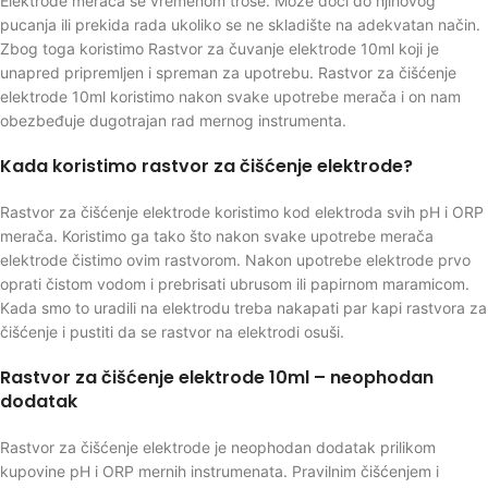
Elektrode merača se vremenom troše. Može doći do njihovog
pucanja ili prekida rada ukoliko se ne skladište na adekvatan način.
Zbog toga koristimo Rastvor za čuvanje elektrode 10ml koji je
unapred pripremljen i spreman za upotrebu. Rastvor za čišćenje
elektrode 10ml koristimo nakon svake upotrebe merača i on nam
obezbeđuje dugotrajan rad mernog instrumenta.
Kada koristimo rastvor za čišćenje elektrode?
Rastvor za čišćenje elektrode koristimo kod elektroda svih pH i ORP
merača. Koristimo ga tako što nakon svake upotrebe merača
elektrode čistimo ovim rastvorom. Nakon upotrebe elektrode prvo
oprati čistom vodom i prebrisati ubrusom ili papirnom maramicom.
Kada smo to uradili na elektrodu treba nakapati par kapi rastvora za
čišćenje i pustiti da se rastvor na elektrodi osuši.
Rastvor za čišćenje elektrode 10ml – neophodan
dodatak
Rastvor za čišćenje elektrode je neophodan dodatak prilikom
kupovine pH i ORP mernih instrumenata. Pravilnim čišćenjem i