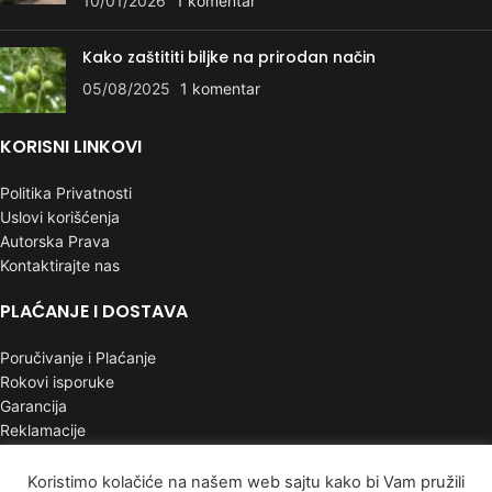
10/01/2026
1 komentar
Kako zaštititi biljke na prirodan način
05/08/2025
1 komentar
KORISNI LINKOVI
Politika Privatnosti
Uslovi korišćenja
Autorska Prava
Kontaktirajte nas
PLAĆANJE I DOSTAVA
Poručivanje i Plaćanje
Rokovi isporuke
Garancija
Reklamacije
INFORMACIJE
Koristimo kolačiće na našem web sajtu kako bi Vam pružili