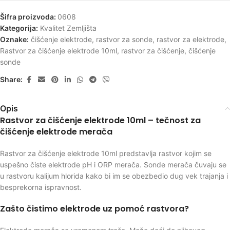
Šifra proizvoda:
0608
Kategorija:
Kvalitet Zemljišta
Oznake:
čišćenje elektrode
,
rastvor za sonde
,
rastvor za elektrode
,
Rastvor za čišćenje elektrode 10ml
,
rastvor za čišćenje
,
čišćenje
sonde
Share:
Opis
Rastvor za čišćenje elektrode 10ml – tečnost za
čišćenje elektrode merača
Rastvor za čišćenje elektrode 10ml predstavlja rastvor kojim se
uspešno čiste elektrode pH i ORP merača. Sonde merača čuvaju se
u rastvoru kalijum hlorida kako bi im se obezbedio dug vek trajanja i
besprekorna ispravnost.
Zašto čistimo elektrode uz pomoć rastvora?