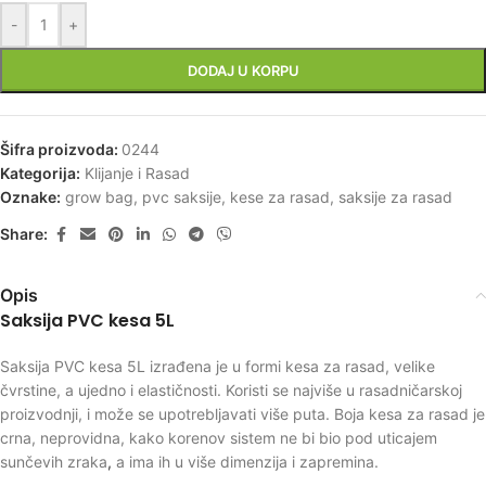
-
+
DODAJ U KORPU
Šifra proizvoda:
0244
Kategorija:
Klijanje i Rasad
Oznake:
grow bag
,
pvc saksije
,
kese za rasad
,
saksije za rasad
Share:
Opis
Saksija PVC kesa 5L
Saksija PVC kesa 5L izrađena je u formi kesa za rasad, velike
čvrstine, a ujedno i elastičnosti. Koristi se najviše u rasadničarskoj
proizvodnji, i može se upotrebljavati više puta. Boja kesa za rasad je
crna, neprovidna, kako korenov sistem ne bi bio pod uticajem
sunčevih zraka
,
a ima ih u više dimenzija i zapremina.