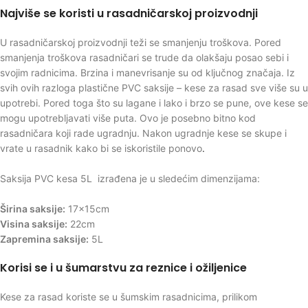
Najviše se koristi u rasadničarskoj proizvodnji
U rasadničarskoj proizvodnji teži se smanjenju troškova. Pored
smanjenja troškova rasadničari se trude da olakšaju posao sebi i
svojim radnicima. Brzina i manevrisanje su od ključnog značaja. Iz
svih ovih razloga plastične PVC saksije – kese za rasad sve više su u
upotrebi. Pored toga što su lagane i lako i brzo se pune, ove kese se
mogu upotrebljavati više puta. Ovo je posebno bitno kod
rasadničara koji rade ugradnju. Nakon ugradnje kese se skupe i
vrate u rasadnik kako bi se iskoristile ponovo
.
Saksija PVC kesa 5L izrađena je u sledećim dimenzijama:
Širina saksije:
17x15cm
Visina saksije:
22cm
Zapremina saksije:
5L
Korisi se i u šumarstvu za reznice i ožiljenice
Kese za rasad koriste se u šumskim rasadnicima, prilikom