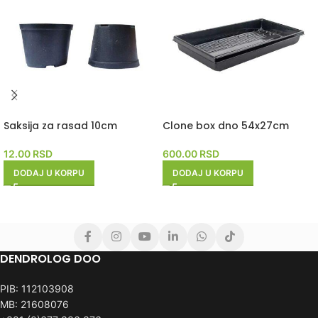
Saksija za rasad 10cm
Clone box dno 54x27cm
12.00
RSD
600.00
RSD
DODAJ U KORPU
DODAJ U KORPU
DENDROLOG DOO
PIB: 112103908
MB: 21608076