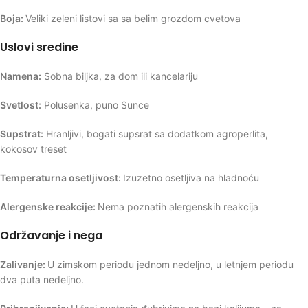
Boja:
Veliki zeleni listovi sa sa belim grozdom cvetova
Uslovi sredine
Namena:
Sobna biljka, za dom ili kancelariju
Svetlost:
Polusenka, puno Sunce
Supstrat:
Hranljivi, bogati supsrat sa dodatkom agroperlita,
kokosov treset
Temperaturna osetljivost:
Izuzetno osetljiva na hladnoću
Alergenske reakcije:
Nema poznatih alergenskih reakcija
Održavanje i nega
Zalivanje:
U zimskom periodu jednom nedeljno, u letnjem periodu
dva puta nedeljno.