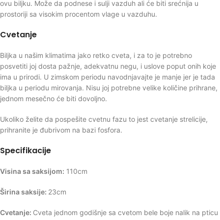
ovu biljku. Može da podnese i sulji vazduh ali će biti srećnija u
prostoriji sa visokim procentom vlage u vazduhu.
Cvetanje
Biljka u našim klimatima jako retko cveta, i za to je potrebno
posvetiti joj dosta pažnje, adekvatnu negu, i uslove poput onih koje
ima u prirodi. U zimskom periodu navodnjavajte je manje jer je tada
biljka u periodu mirovanja. Nisu joj potrebne velike količine prihrane,
jednom mesečno će biti dovoljno.
Ukoliko želite da pospešite cvetnu fazu to jest cvetanje strelicije,
prihranite je đubrivom na bazi fosfora.
Specifikacije
Visina sa saksijom:
110cm
Širina saksije:
23cm
Cvetanje:
Cveta jednom godišnje sa cvetom bele boje nalik na pticu