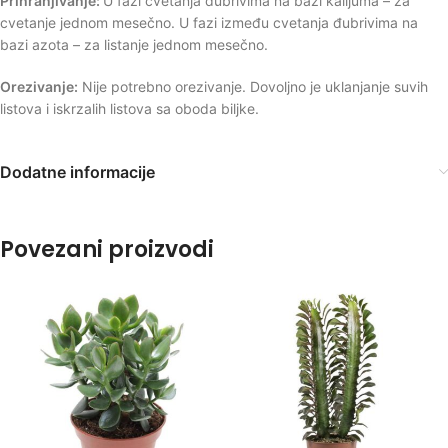
Prihranjivanje:
U fazi cvetanja đubrivima na bazi kalijuma – za
cvetanje jednom mesečno. U fazi između cvetanja đubrivima na
bazi azota – za listanje jednom mesečno.
Orezivanje:
Nije potrebno orezivanje. Dovoljno je uklanjanje suvih
listova i iskrzalih listova sa oboda biljke.
Dodatne informacije
Povezani proizvodi