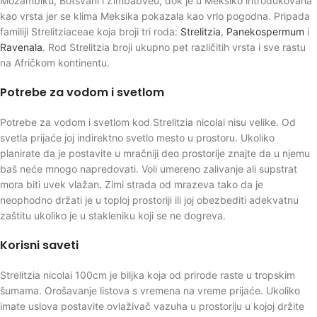
Mozambiku, Botsvani i Zimbabveu, dok je u Meksiko introdukovana
kao vrsta jer se klima Meksika pokazala kao vrlo pogodna. Pripada
familiji Strelitziaceae koja broji tri roda:
Strelitzia
,
Panekospermum
i
Ravenala
. Rod Strelitzia broji ukupno pet različitih vrsta i sve rastu
na Afričkom kontinentu.
Potrebe za vodom i svetlom
Potrebe za vodom i svetlom kod Strelitzia nicolai nisu velike. Od
svetla prijaće joj indirektno svetlo mesto u prostoru. Ukoliko
planirate da je postavite u mračniji deo prostorije znajte da u njemu
baš neće mnogo napredovati. Voli umereno zalivanje ali supstrat
mora biti uvek vlažan
.
Zimi strada od mrazeva tako da je
neophodno držati je u toploj prostoriji ili joj obezbediti adekvatnu
zaštitu ukoliko je u stakleniku koji se ne dogreva.
Korisni saveti
Strelitzia nicolai 100cm je biljka koja od prirode raste u tropskim
šumama. Orošavanje listova s vremena na vreme prijaće. Ukoliko
imate uslova postavite ovlaživač vazuha u prostoriju u kojoj držite