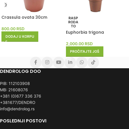
Crassula ovata 30cm
RASP
RODA
TO
800.00
RSD
Euphorbia trigona
DODAJ U KORPU
2,000.00
RSD
PROČITAJTE JOŠ
DENDROLOG DOO
PIB: 112103908
MB: 21608076
+381 (0)677 336 376
+381677/DENDRO
info@dendrolog.rs
POSLEDNJI POSTOVI