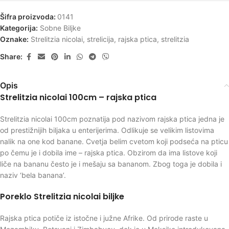
Šifra proizvoda:
0141
Kategorija:
Sobne Biljke
Oznake:
Strelitzia nicolai
,
strelicija
,
rajska ptica
,
strelitzia
Share:
Opis
Strelitzia nicolai 100cm – rajska ptica
Strelitzia nicolai 100cm poznatija pod nazivom rajska ptica jedna je
od prestižnijih biljaka u enterijerima. Odlikuje se velikim listovima
nalik na one kod banane. Cvetja belim cvetom koji podseća na pticu
po čemu je i dobila ime – rajska ptica. Obzirom da ima listove koji
liče na bananu često je i mešaju sa bananom. Zbog toga je dobila i
naziv ‘bela banana’.
Poreklo Strelitzia nicolai biljke
Rajska ptica potiče iz istočne i južne Afrike. Od prirode raste u