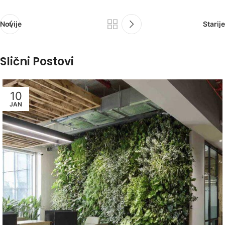
Novije
Starije
Slični Postovi
10
JAN