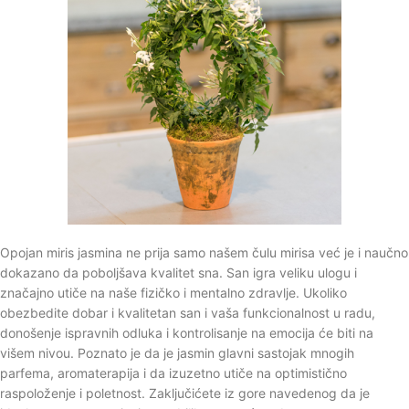
Opojan miris jasmina ne prija samo našem čulu mirisa već je i naučno
dokazano da poboljšava kvalitet sna. San igra veliku ulogu i
značajno utiče na naše fizičko i mentalno zdravlje. Ukoliko
obezbedite dobar i kvalitetan san i vaša funkcionalnost u radu,
donošenje ispravnih odluka i kontrolisanje na emocija će biti na
višem nivou. Poznato je da je jasmin glavni sastojak mnogih
parfema, aromaterapija i da izuzetno utiče na optimistično
raspoloženje i poletnost. Zaključićete iz gore navedenog da je