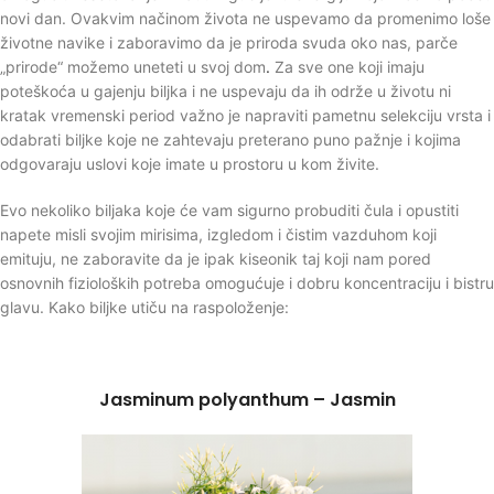
novi dan. Ovakvim načinom života ne uspevamo da promenimo loše
životne navike i zaboravimo da je priroda svuda oko nas, parče
„prirode“ možemo uneteti u svoj dom
.
Za sve one koji imaju
poteškoća u gajenju biljka i ne uspevaju da ih održe u životu ni
kratak vremenski period važno je napraviti pametnu selekciju vrsta i
odabrati biljke koje ne zahtevaju preterano puno pažnje i kojima
odgovaraju uslovi koje imate u prostoru u kom živite.
Evo nekoliko biljaka koje će vam sigurno probuditi čula i opustiti
napete misli svojim mirisima, izgledom i čistim vazduhom koji
emituju, ne zaboravite da je ipak kiseonik taj koji nam pored
osnovnih fizioloških potreba omogućuje i dobru koncentraciju i bistru
glavu. Kako biljke utiču na raspoloženje:
Jasminum polyanthum – Jasmin