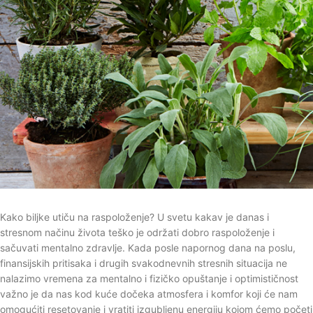
Kako biljke utiču na raspoloženje? U svetu kakav je danas i
stresnom načinu života teško je održati dobro raspoloženje i
sačuvati mentalno zdravlje. Kada posle napornog dana na poslu,
finansijskih pritisaka i drugih svakodnevnih stresnih situacija ne
nalazimo vremena za mentalno i fizičko opuštanje i optimističnost
važno je da nas kod kuće dočeka atmosfera i komfor koji će nam
omogućiti resetovanje i vratiti izgubljenu energiju kojom ćemo početi