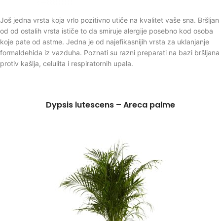
Još jedna vrsta koja vrlo pozitivno utiče na kvalitet vaše sna. Bršljan
od od ostalih vrsta ističe to da smiruje alergije posebno kod osoba
koje pate od astme. Jedna je od najefikasnijih vrsta za uklanjanje
formaldehida iz vazduha. Poznati su razni preparati na bazi bršljana
protiv kašlja, celulita i respiratornih upala.
Dypsis lutescens – Areca palme