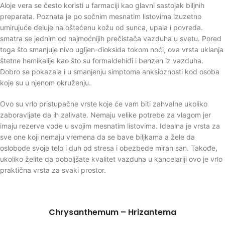
Aloje vera se često koristi u farmaciji kao glavni sastojak biljnih
preparata. Poznata je po sočnim mesnatim listovima izuzetno
umirujuće deluje na oštećenu kožu od sunca, upala i povreda.
smatra se jednim od najmoćnijih prečistača vazduha u svetu. Pored
toga što smanjuje nivo ugljen-dioksida tokom noći, ova vrsta uklanja
štetne hemikalije kao što su formaldehidi i benzen iz vazduha.
Dobro se pokazala i u smanjenju simptoma anksioznosti kod osoba
koje su u njenom okruženju.
Ovo su vrlo pristupačne vrste koje će vam biti zahvalne ukoliko
zaboravljate da ih zalivate. Nemaju velike potrebe za vlagom jer
imaju rezerve vode u svojim mesnatim listovima. Idealna je vrsta za
sve one koji nemaju vremena da se bave biljkama a žele da
oslobode svoje telo i duh od stresa i obezbede miran san. Takođe,
ukoliko želite da poboljšate kvalitet vazduha u kancelariji ovo je vrlo
praktična vrsta za svaki prostor.
Chrysanthemum – Hrizantema