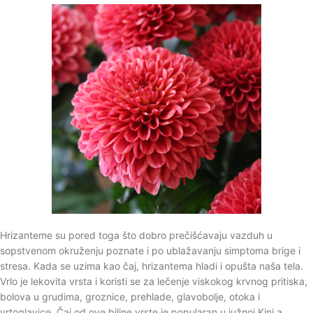
Hrizanteme su pored toga što dobro prečišćavaju vazduh u
sopstvenom okruženju poznate i po ublažavanju simptoma brige i
stresa. Kada se uzima kao čaj, hrizantema hladi i opušta naša tela.
Vrlo je lekovita vrsta i koristi se za lečenje viskokog krvnog pritiska,
bolova u grudima, groznice, prehlade, glavobolje, otoka i
vrtoglavice. Čaj od ove biljne vrste je popularan u južnoj Kini a