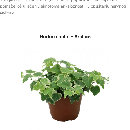
pomaže još u lečenju simptoma anksioznosti i u opuštanju nervnog
sistema.
Hedera helix – Bršljan