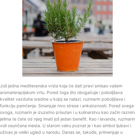
Još jedna mediteranska vrsta koja će dati pravi smisao vašem
aromaterapijskom vrtu. Pored toga što obogaćuje i poboljšava
kvalitet vazduha sredine u kojoj se nalazi, ruzmarin poboljšava i
funkciju pamćenja. Smanjuje nivo stresa i anksioznosti. Pored svega
ovoga, ruzmarin je izuzetno prisutan i u kulinarstvu kao začin raznim
jelima te ćete od njeg imati još jedan benefit. Kao i lavanda, ruzmarin
voli osunčana mesta. U starom veku poznat je i kao simbol ljubavi i
uživao je veliki ugled u narodu. Danas se, takođe, primenjuje u