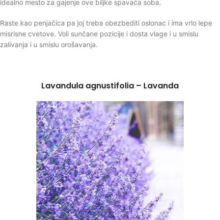
idealno mesto za gajenje ove biljke spavaća soba.
Raste kao penjačica pa joj treba obezbediti oslonac i ima vrlo lepe
misrisne cvetove. Voli sunčane pozicije i dosta vlage i u smislu
zalivanja i u smislu orošavanja.
Lavandula agnustifolia – Lavanda