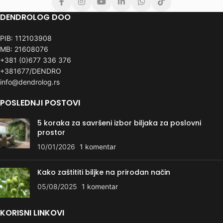
DENDROLOG DOO
PIB: 112103908
MB: 21608076
+381 (0)677 336 376
+381677/DENDRO
info@dendrolog.rs
POSLEDNJI POSTOVI
5 koraka za savršeni izbor biljaka za poslovni
prostor
10/01/2026
1 komentar
Kako zaštititi biljke na prirodan način
05/08/2025
1 komentar
KORISNI LINKOVI