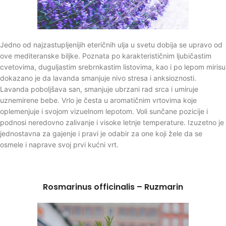
Jedno od najzastupljenijih eteričnih ulja u svetu dobija se upravo od
ove mediteranske biljke. Poznata po karakterističnim ljubičastim
cvetovima, duguljastim srebrnkastim listovima, kao i po lepom mirisu
dokazano je da lavanda smanjuje nivo stresa i anksioznosti.
Lavanda poboljšava san, smanjuje ubrzani rad srca i umiruje
uznemirene bebe. Vrlo je česta u aromatičnim vrtovima koje
oplemenjuje i svojom vizuelnom lepotom. Voli sunčane pozicije i
podnosi neredovno zalivanje i visoke letnje temperature. Izuzetno je
jednostavna za gajenje i pravi je odabir za one koji žele da se
osmele i naprave svoj prvi kućni vrt.
Rosmarinus officinalis – Ruzmarin