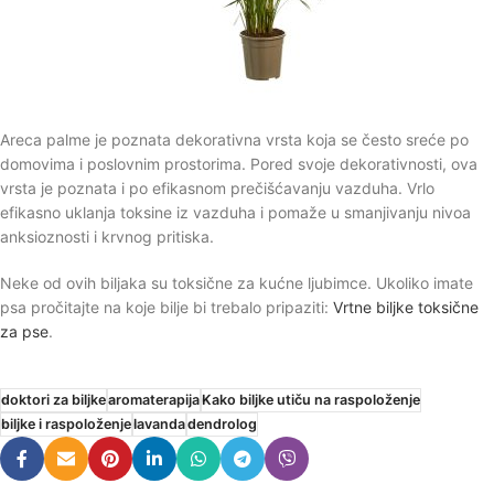
Areca palme je poznata dekorativna vrsta koja se često sreće po
domovima i poslovnim prostorima. Pored svoje dekorativnosti, ova
vrsta je poznata i po efikasnom prečišćavanju vazduha. Vrlo
efikasno uklanja toksine iz vazduha i pomaže u smanjivanju nivoa
anksioznosti i krvnog pritiska.
Neke od ovih biljaka su toksične za kućne ljubimce. Ukoliko imate
psa pročitajte na koje bilje bi trebalo pripaziti:
Vrtne biljke toksične
za pse
.
doktori za biljke
aromaterapija
Kako biljke utiču na raspoloženje
biljke i raspoloženje
lavanda
dendrolog