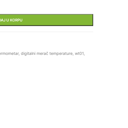
DAJ U KORPU
termometar
,
digitalni merač temperature
,
wt01
,