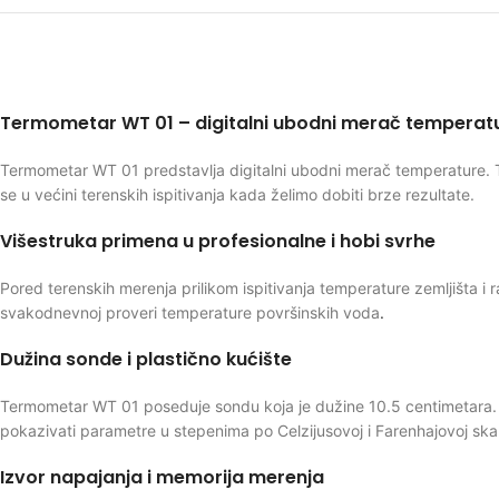
Termometar WT 01 – digitalni ubodni merač temperat
Termometar WT 01 predstavlja digitalni ubodni merač temperature. Te
se u većini terenskih ispitivanja kada želimo dobiti brze rezultate.
Višestruka primena u profesionalne i hobi svrhe
Pored terenskih merenja prilikom ispitivanja temperature zemljišta i ras
svakodnevnoj proveri temperature površinskih voda
.
Dužina sonde i plastično kućište
Termometar WT 01 poseduje sondu koja je dužine 10.5 centimetara. I
pokazivati parametre u stepenima po Celzijusovoj i Farenhajovoj skal
Izvor napajanja i memorija merenja