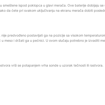
 smeštene ispod poklopca u glavi merača. Ove baterije dobijaju se uz 
ako da ćete pri svakom uključivanju na ekranu merača dobiti posled
 nije predvođeno postavljati ga na pozicije sa visokom temperaturom
meso i držati ga u pećnici. U ovom slučaju potrebno je izvaditi meso
tvora vrši se potapanjem vrha sonde u uzorak tečnosti ili rastvora.