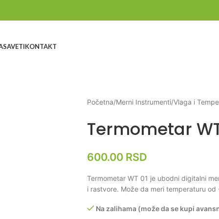
A
SAVETI
KONTAKT
Početna
/
Merni Instrumenti
/
Vlaga i Tempe
Termometar WT
600.00
RSD
Termometar WT 01 je ubodni digitalni mera
i rastvore. Može da meri temperaturu od
Na zalihama (može da se kupi avans