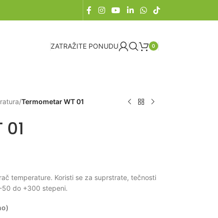
ZATRAŽITE PONUDU
0
ratura
/
Termometar WT 01
 01
č temperature. Koristi se za suprstrate, tečnosti
 -50 do +300 stepeni.
no)