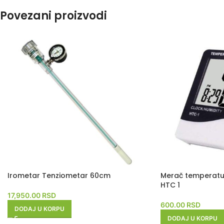
Povezani proizvodi
Irometar Tenziometar 60cm
Merač temperature
HTC 1
17,950.00
RSD
600.00
RSD
DODAJ U KORPU
DODAJ U KORPU