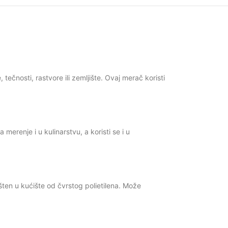
čnosti, rastvore ili zemljište. Ovaj merač koristi
merenje i u kulinarstvu, a koristi se i u
ten u kućište od čvrstog polietilena. Može