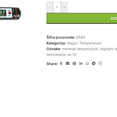
-
+
DO
Šifra proizvoda:
0589
Kategorija:
Vlaga i Temperatura
Oznake:
merenje temperature
,
digitalni 
termometar wt 01
Share: