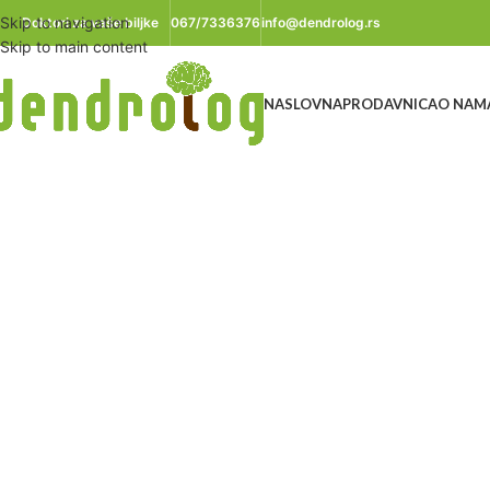
Skip to navigation
Doktori za vaše biljke
067/7336376
info@dendrolog.rs
Skip to main content
NASLOVNA
PRODAVNICA
O NAM