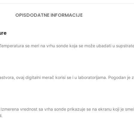
OPIS
DODATNE INFORMACIJE
ure
mperatura se meri na vrhu sonde koja se može ubadati u supstrate, te
tvora, ovaj digitalni merač korisi se i u laboratorijama. Pogodan je za 
zmerena vrednost sa vrha sonde prikazuje se na ekranu koji je smeš
i.