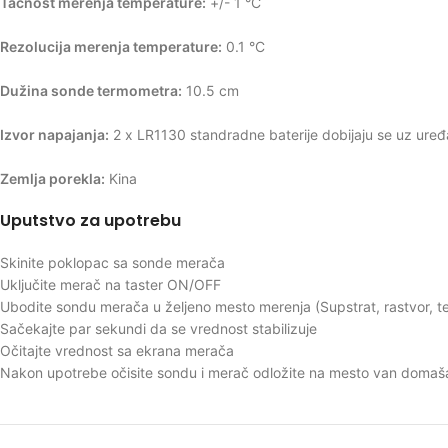
Tačnost merenja temperature:
+/- 1 °C
Rezolucija merenja temperature:
0.1 °C
Dužina sonde termometra:
10.5 cm
Izvor napajanja:
2 x LR1130 standradne baterije dobijaju se uz uređ
Zemlja porekla:
Kina
Uputstvo za upotrebu
Skinite poklopac sa sonde merača
Uključite merač na taster ON/OFF
Ubodite sondu merača u željeno mesto merenja (Supstrat, rastvor, 
Sačekajte par sekundi da se vrednost stabilizuje
Očitajte vrednost sa ekrana merača
Nakon upotrebe očisite sondu i merač odložite na mesto van domaš