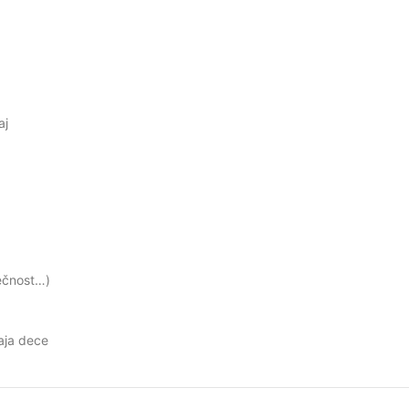
aj
tečnost…)
aja dece