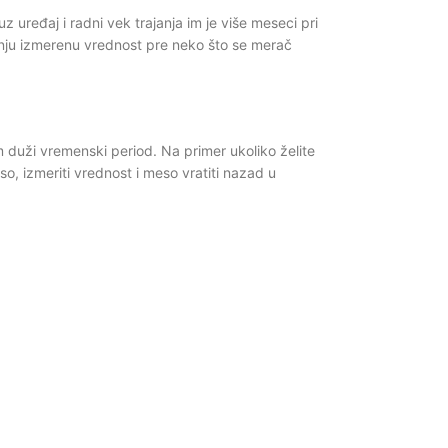
uređaj i radni vek trajanja im je više meseci pri
nju izmerenu vrednost pre neko što se merač
 duži vremenski period. Na primer ukoliko želite
, izmeriti vrednost i meso vratiti nazad u