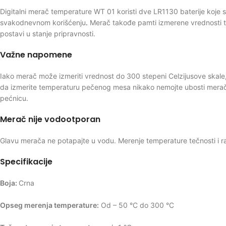
Digitalni merač temperature WT 01 koristi dve LR1130 baterije koje su
svakodnevnom korišćenju
.
Merač takođe pamti izmerene vrednosti t
postavi u stanje pripravnosti.
Važne napomene
Iako merač može izmeriti vrednost do 300 stepeni Celzijusove skale,
da izmerite temperaturu pečenog mesa nikako nemojte ubosti merač u 
pećnicu.
Merač nije vodootporan
Glavu merača ne potapajte u vodu. Merenje temperature tečnosti i ras
Specifikacije
Boja:
Crna
Opseg merenja temperature:
Od – 50 °C do 300 °C