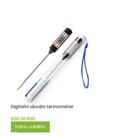
Digitalni ubodni termometar
Digitalni ubo
600.00
RSD
600.00
RSD
DODAJ U KORPU
DODAJ U KORP