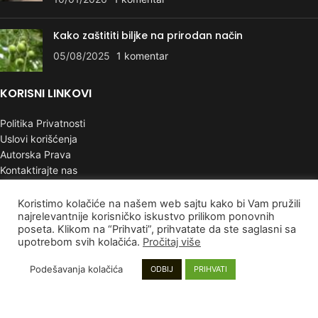
Kako zaštititi biljke na prirodan način
05/08/2025
1 komentar
KORISNI LINKOVI
Politika Privatnosti
Uslovi korišćenja
Autorska Prava
Kontaktirajte nas
PLAĆANJE I DOSTAVA
Koristimo kolačiće na našem web sajtu kako bi Vam pružili
najrelevantnije korisničko iskustvo prilikom ponovnih
poseta. Klikom na “Prihvati”, prihvatate da ste saglasni sa
Poručivanje i Plaćanje
upotrebom svih kolačića.
Pročitaj više
Rokovi isporuke
Garancija
Podešavanja kolačića
ODBIJ
PRIHVATI
Reklamacije
INFORMACIJE