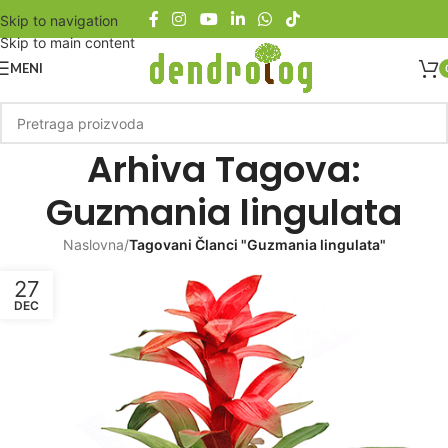
Skip to navigation
Skip to main content
MENI
Arhiva Tagova:
Guzmania lingulata
Naslovna
/
Tagovani Članci "Guzmania lingulata"
27
DEC