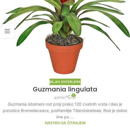
BILJKE ENTERIJERA
Guzmania lingulata
0
admin
Guzmania istoimeni rod proji preko 120 cvetnih vrsta i deo je
porodice Bromeliaceace, podfamilije Tillandsioideae. Rod je dobio
ime po ...
NASTAVI SA ČITANJEM