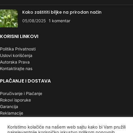
Kako zaštititi biljke na prirodan način
05/08/2025
1 komentar
KORISNI LINKOVI
Politika Privatnosti
Uslovi korišćenja
Autorska Prava
Kontaktirajte nas
PLAĆANJE I DOSTAVA
Poručivanje i Plaćanje
Rokovi isporuke
Garancija
Reklamacije
INFORMACIJE
Koristimo kolačiće na našem web sajtu kako bi Vam pružili
najrelevantnije korisničko iskustvo prilikom ponovnih