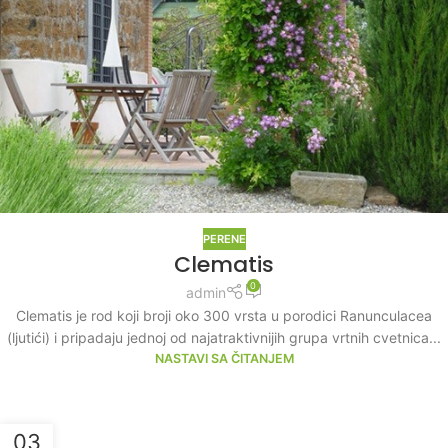
PERENE
Clematis
0
admin
Clematis je rod koji broji oko 300 vrsta u porodici Ranunculacea
(ljutići) i pripadaju jednoj od najatraktivnijih grupa vrtnih cvetnica...
NASTAVI SA ČITANJEM
03