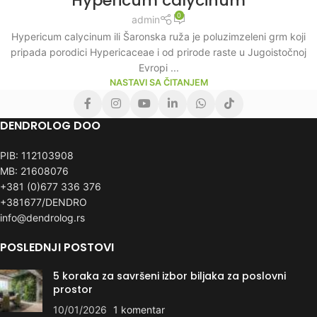
Hypericum calycinum
0
admin
Hypericum calycinum ili Šaronska ruža je poluzimzeleni grm koji
pripada porodici Hypericaceae i od prirode raste u Jugoistočnoj
Evropi ...
NASTAVI SA ČITANJEM
DENDROLOG DOO
PIB: 112103908
MB: 21608076
+381 (0)677 336 376
+381677/DENDRO
info@dendrolog.rs
POSLEDNJI POSTOVI
5 koraka za savršeni izbor biljaka za poslovni
prostor
10/01/2026
1 komentar