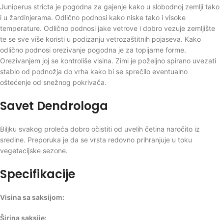
Juniperus stricta je pogodna za gajenje kako u slobodnoj zemlji tako
i u žardinjerama. Odlično podnosi kako niske tako i visoke
temperature. Odlično podnosi jake vetrove i dobro vezuje zemljište
te se sve više koristi u podizanju vetrozaštitnih pojaseva. Kako
odlično podnosi orezivanje pogodna je za topijarne forme.
Orezivanjem joj se kontroliše visina. Zimi je poželjno spirano uvezati
stablo od podnožja do vrha kako bi se sprečilo eventualno
oštećenje od snežnog pokrivača.
Savet Dendrologa
Biljku svakog proleća dobro očistiti od uvelih četina naročito iz
sredine. Preporuka je da se vrsta redovno prihranjuje u toku
vegetacijske sezone.
Specifikacije
Visina sa saksijom:
Širina saksije: