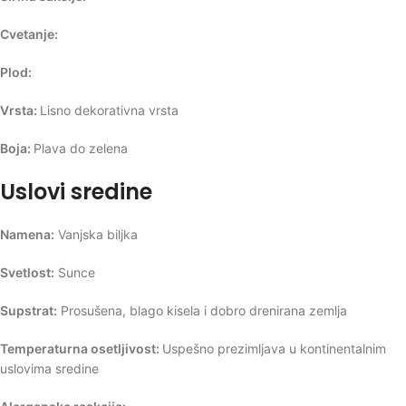
Cvetanje:
Plod:
Vrsta:
Lisno dekorativna vrsta
Boja:
Plava do zelena
Uslovi sredine
Namena:
Vanjska biljka
Svetlost:
Sunce
Supstrat:
Prosušena, blago kisela i dobro drenirana zemlja
Temperaturna osetljivost:
Uspešno prezimljava u kontinentalnim
uslovima sredine