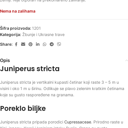
Nema na zalihama
Šifra proizvoda:
1201
Kategorija:
Žbunje i Ukrasne trave
Share:
Opis
Juniperus stricta
Juniperus stricta je vertikalni kupasti četinar koji raste 3 – 5 m u
visini i oko 1 m u širinu. Odlikuje se plavo zelenim kratkim četinama
koje su gusto raspoređene na granama.
Poreklo biljke
Juniperus stricta pripada porodici
Cupressaceae
. Prirodno raste u