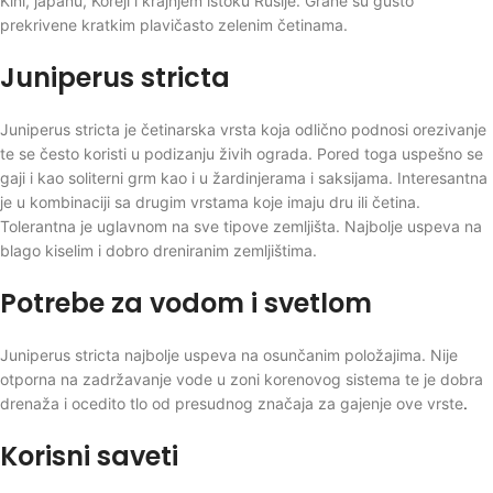
Kini, japanu, Koreji i krajnjem istoku Rusije. Grane su gusto
prekrivene kratkim plavičasto zelenim četinama.
Juniperus stricta
Juniperus stricta je četinarska vrsta koja odlično podnosi orezivanje
te se često koristi u podizanju živih ograda. Pored toga uspešno se
gaji i kao soliterni grm kao i u žardinjerama i saksijama. Interesantna
je u kombinaciji sa drugim vrstama koje imaju dru ili četina.
Tolerantna je uglavnom na sve tipove zemljišta. Najbolje uspeva na
blago kiselim i dobro dreniranim zemljištima.
Potrebe za vodom i svetlom
Juniperus stricta najbolje uspeva na osunčanim položajima. Nije
otporna na zadržavanje vode u zoni korenovog sistema te je dobra
drenaža i ocedito tlo od presudnog značaja za gajenje ove vrste
.
Korisni saveti