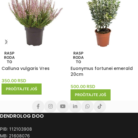
RASP
RASP
RODA
RODA
TO
TO
Calluna vulgaris Vres
Euonymus fortunei emerald
20cm
350.00
RSD
500.00
RSD
PROČITAJTE JOŠ
PROČITAJTE JOŠ
DENDROLOG DOO
PIB: 112103908
MB: 21608076