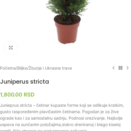
Klikni za uvećanje
Početna
/
Biljke
/
Žbunje i Ukrasne trave
Juniperus stricta
1,800.00
RSD
Junieprus stricta – četinar kupaste forme koji se odlikuje kratkim,
gusto raspoređenim plavičastim četinama. Pogodan je za žive
ograde kao i za samostalnu sadnju. Podnosi orezivanje. Najbolje
uspeva na sunčanim položajima,dobro dreniranoj i blago kiseloj
zemlji. Nije otporan na prekomareno zalivanje.