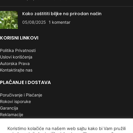
Kako zaštititi biljke na prirodan način
05/08/2025
1 komentar
KORISNI LINKOVI
Politika Privatnosti
Uslovi korišćenja
Autorska Prava
Kontaktirajte nas
PLAĆANJE I DOSTAVA
Poručivanje i Plaćanje
Rokovi isporuke
Garancija
Reklamacije
INFORMACIJE
Koristimo kolačiće na našem web sajtu kako bi Vam pružili