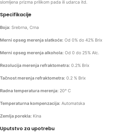
slomljena prizma prilikom pada ili udarca itd.
Specifikacije
Boja:
Srebrna, Crna
Merni opseg merenja slatkoće:
Od 0% do 42% Brix
Merni opseg merenja alkohola:
Od 0 do 25% Alc.
Rezolucija merenja refraktometra:
0.2% Brix
Tačnost merenja refraktometra:
0.2 % Brix
Radna temperatura merenja:
20° C
Temperaturna kompenzacija:
Automatska
Zemlja porekla:
Kina
Uputstvo za upotrebu