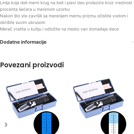
Linija koja deli merni krug na beli i plavi deo prolaziće kroz vrednost
procenta šećera u merenom uzorku
Nakon što ste završili sa merenjem mernu prizmu očistite vodom i
obrišite suvim ubrusom
Merač vratite u kutiju i odložite na mesto van domašaja dece
Dodatne informacije
Povezani proizvodi