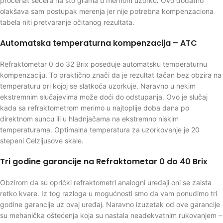
procenat šećera na sto grama u mernom uzorku
.
Ovo dodatno
olakšava sam postupak merenja jer nije potrebna kompenzaciona
tabela niti pretvaranje očitanog rezultata.
Automatska temperaturna kompenzacija – ATC
Refraktometar 0 do 32 Brix poseduje automatsku temperaturnu
kompenzaciju. To praktično znači da je rezultat tačan bez obzira na
temperaturu pri kojoj se slatkoća uzorkuje. Naravno u nekim
ekstremnim slučajevima može doći do odstupanja. Ovo je slučaj
kada sa refraktometrom merimo u najtoplije doba dana po
direktnom suncu ili u hladnjačama na ekstremno niskim
temperaturama. Optimalna temperatura za uzorkovanje je 20
stepeni Celzijusove skale.
Tri godine garancije na Refraktometar 0 do 40 Brix
Obzirom da su oprički refraktometri analogni uređaji oni se zaista
retko kvare. Iz tog razloga u mogućnosti smo da vam ponudimo tri
godine garancije uz ovaj uređaj. Naravno izuzetak od ove garancije
su mehanička oštećenja koja su nastala neadekvatnim rukovanjem –