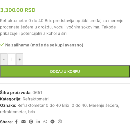
3,300.00
RSD
Refraktometar 0 do 40 Brix predstavlja optički uređaj za merenje
procenata šećera u grožđu, voću i voćnim sokovima. Takođe
prikazuje i potencijalni alkohol u širi.
Na zalihama (može da se kupi avansno)
-
+
DODAJ U KORPU
Šifra proizvoda:
0651
Kategorija:
Refraktometri
Oznake:
Refraktometar 0 do 40 Brix
,
0 do 40
,
Merenje šećera
,
refraktometar
,
brix
Share: