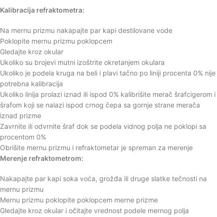
Kalibracija refraktometra:
Na mernu prizmu nakapajte par kapi destilovane vode
Poklopite mernu prizmu poklopcem
Gledajte kroz okular
Ukoliko su brojevi mutni izoštrite okretanjem okulara
Ukoliko je podela kruga na beli i plavi tačno po liniji procenta 0% nije
potrebna kalibracija
Ukoliko linija prolazi iznad ili ispod 0% kalibrišite merač šrafcigerom i
šrafom koji se nalazi ispod crnog čepa sa gornje strane merača
iznad prizme
Zavrnite ili odvrnite šraf dok se podela vidnog polja ne poklopi sa
procentom 0%
Obrišite mernu prizmu i refraktometar je spreman za merenje
Merenje refraktometrom:
Nakapajte par kapi soka voća, grožđa ili druge slatke tečnosti na
mernu prizmu
Mernu prizmu poklopite poklopcem merne prizme
Gledajte kroz okular i očitajte vrednost podele mernog polja