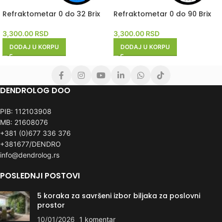
Refraktometar 0 do 32 Brix
Refraktometar 0 do 90 Brix
3,300.00
RSD
3,300.00
RSD
DODAJ U KORPU
DODAJ U KORPU
DENDROLOG DOO
PIB: 112103908
MB: 21608076
+381 (0)677 336 376
+381677/DENDRO
info@dendrolog.rs
POSLEDNJI POSTOVI
5 koraka za savršeni izbor biljaka za poslovni
prostor
10/01/2026
1 komentar