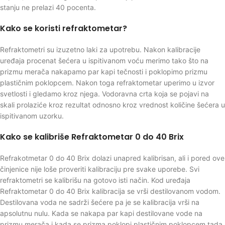
stanju ne prelazi 40 pocenta.
Kako se koristi refraktometar?
Refraktometri su izuzetno laki za upotrebu. Nakon kalibracije
uređaja procenat šećera u ispitivanom voću merimo tako što na
prizmu merača nakapamo par kapi tečnosti i poklopimo prizmu
plastičnim poklopcem. Nakon toga refraktometar uperimo u izvor
svetlosti i gledamo kroz njega. Vodoravna crta koja se pojavi na
skali prolaziće kroz rezultat odnosno kroz vrednost količine šećera u
ispitivanom uzorku.
Kako se kalibriše Refraktometar 0 do 40 Brix
Refrakotmetar 0 do 40 Brix dolazi unapred kalibrisan, ali i pored ove
činjenice nije loše proveriti kalibraciju pre svake uporebe. Svi
refraktometri se kalibrišu na gotovo isti način. Kod uređaja
Refraktometar 0 do 40 Brix kalibracija se vrši destilovanom vodom.
Destilovana voda ne sadrži šećere pa je se kalibracija vrši na
apsolutnu nulu. Kada se nakapa par kapi destilovane vode na
prizmu merača i kada se prizma poklopi plastičnim poklopcem tada