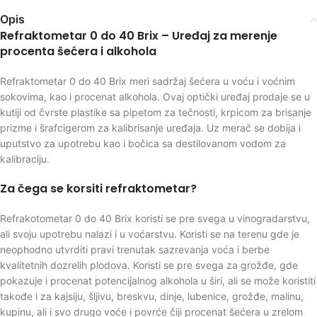
Opis
Refraktometar 0 do 40 Brix – Uređaj za merenje
procenta šećera i alkohola
Refraktometar 0 do 40 Brix meri sadržaj šećera u voću i voćnim
sokovima, kao i procenat alkohola. Ovaj optički uređaj prodaje se u
kutiji od čvrste plastike sa pipetom za tečnosti, krpicom za brisanje
prizme i šrafcigerom za kalibrisanje uređaja. Uz merač se dobija i
uputstvo za upotrebu kao i bočica sa destilovanom vodom za
kalibraciju.
Za čega se korsiti refraktometar?
Refrakotometar 0 do 40 Brix koristi se pre svega u vinogradarstvu,
ali svoju upotrebu nalazi i u voćarstvu. Koristi se na terenu gde je
neophodno utvrditi pravi trenutak sazrevanja voća i berbe
kvalitetnih dozrelih plodova. Koristi se pre svega za grožđe, gde
pokazuje i procenat potencijalnog alkohola u širi, ali se može koristiti
takođe i za kajsiju, šljivu, breskvu, dinje, lubenice, grožđe, malinu,
kupinu, ali i svo drugo voće i povrće čiji procenat šećera u zrelom