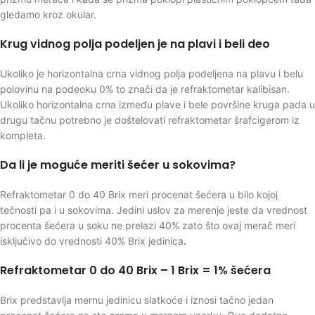
gledamo kroz okular.
Krug vidnog polja podeljen je na plavi i beli deo
Ukoliko je horizontalna crna vidnog polja podeljena na plavu i belu
polovinu na podeoku 0% to znači da je refraktometar kalibisan.
Ukoliko horizontalna crna između plave i bele površine kruga pada u
drugu tačnu potrebno je doštelovati refraktometar šrafcigerom iz
kompleta.
Da li je moguće meriti šećer u sokovima?
Refraktometar 0 do 40 Brix meri procenat šećera u bilo kojoj
tečnosti pa i u sokovima. Jedini uslov za merenje jeste da vrednost
procenta šećera u soku ne prelazi 40% zato što ovaj merač meri
isključivo do vrednosti 40% Brix jedinica
.
Refraktometar 0 do 40 Brix – 1 Brix = 1% šećera
Brix predstavlja mernu jedinicu slatkoće i iznosi tačno jedan