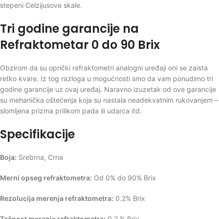
stepeni Celzijusove skale.
Tri godine garancije na
Refraktometar 0 do 90 Brix
Obzirom da su oprički refraktometri analogni uređaji oni se zaista
retko kvare. Iz tog razloga u mogućnosti smo da vam ponudimo tri
godine garancije uz ovaj uređaj. Naravno izuzetak od ove garancije
su mehanička oštećenja koja su nastala neadekvatnim rukovanjem –
slomljena prizma prilikom pada ili udarca itd.
Specifikacije
Boja:
Srebrna, Crna
Merni opseg refraktometra:
Od 0% do 90% Brix
Rezolucija merenja refraktometra:
0.2% Brix
Tačnost merenja refraktometra:
0.2 % Brix