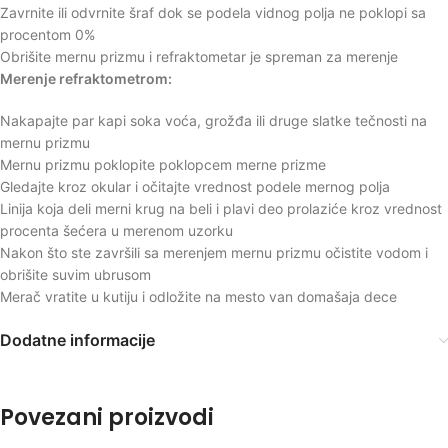
Zavrnite ili odvrnite šraf dok se podela vidnog polja ne poklopi sa
procentom 0%
Obrišite mernu prizmu i refraktometar je spreman za merenje
Merenje refraktometrom:
Nakapajte par kapi soka voća, grožđa ili druge slatke tečnosti na
mernu prizmu
Mernu prizmu poklopite poklopcem merne prizme
Gledajte kroz okular i očitajte vrednost podele mernog polja
Linija koja deli merni krug na beli i plavi deo prolaziće kroz vrednost
procenta šećera u merenom uzorku
Nakon što ste završili sa merenjem mernu prizmu očistite vodom i
obrišite suvim ubrusom
Merač vratite u kutiju i odložite na mesto van domašaja dece
Dodatne informacije
Povezani proizvodi