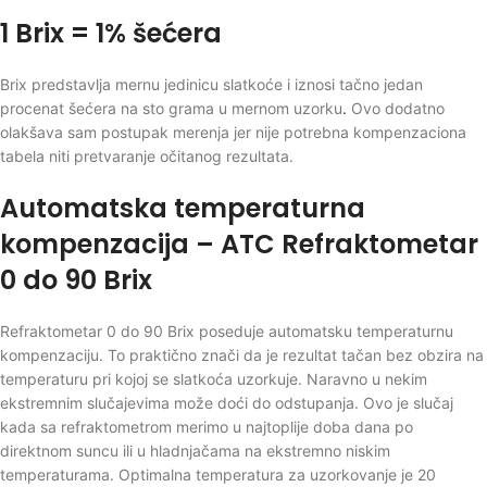
1 Brix = 1% šećera
Brix predstavlja mernu jedinicu slatkoće i iznosi tačno jedan
procenat šećera na sto grama u mernom uzorku
.
Ovo dodatno
olakšava sam postupak merenja jer nije potrebna kompenzaciona
tabela niti pretvaranje očitanog rezultata.
Automatska temperaturna
kompenzacija – ATC Refraktometar
0 do 90 Brix
Refraktometar 0 do 90 Brix poseduje automatsku temperaturnu
kompenzaciju. To praktično znači da je rezultat tačan bez obzira na
temperaturu pri kojoj se slatkoća uzorkuje. Naravno u nekim
ekstremnim slučajevima može doći do odstupanja. Ovo je slučaj
kada sa refraktometrom merimo u najtoplije doba dana po
direktnom suncu ili u hladnjačama na ekstremno niskim
temperaturama. Optimalna temperatura za uzorkovanje je 20