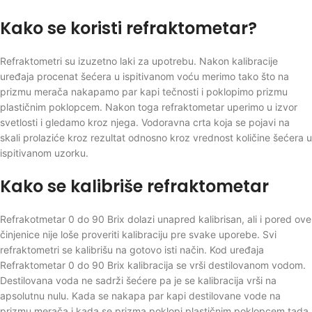
Kako se koristi refraktometar?
Refraktometri su izuzetno laki za upotrebu. Nakon kalibracije
uređaja procenat šećera u ispitivanom voću merimo tako što na
prizmu merača nakapamo par kapi tečnosti i poklopimo prizmu
plastičnim poklopcem. Nakon toga refraktometar uperimo u izvor
svetlosti i gledamo kroz njega. Vodoravna crta koja se pojavi na
skali prolaziće kroz rezultat odnosno kroz vrednost količine šećera u
ispitivanom uzorku.
Kako se kalibriše refraktometar
Refrakotmetar 0 do 90 Brix dolazi unapred kalibrisan, ali i pored ove
činjenice nije loše proveriti kalibraciju pre svake uporebe. Svi
refraktometri se kalibrišu na gotovo isti način. Kod uređaja
Refraktometar 0 do 90 Brix kalibracija se vrši destilovanom vodom.
Destilovana voda ne sadrži šećere pa je se kalibracija vrši na
apsolutnu nulu. Kada se nakapa par kapi destilovane vode na
prizmu merača i kada se prizma poklopi plastičnim poklopcem tada