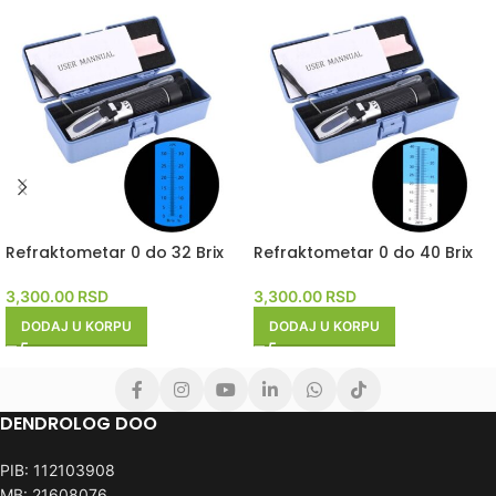
Refraktometar 0 do 32 Brix
Refraktometar 0 do 40 Brix
3,300.00
RSD
3,300.00
RSD
DODAJ U KORPU
DODAJ U KORPU
DENDROLOG DOO
PIB: 112103908
MB: 21608076