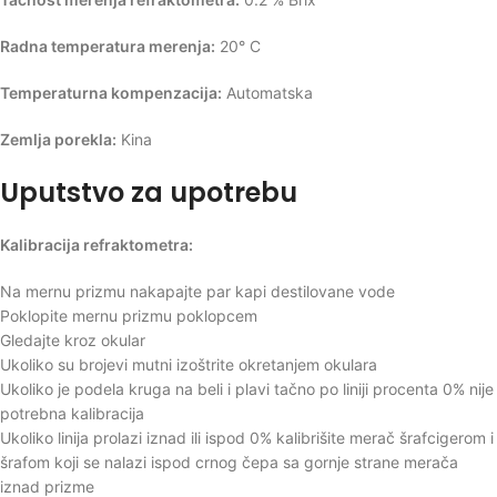
Radna temperatura merenja:
20° C
Temperaturna kompenzacija:
Automatska
Zemlja porekla:
Kina
Uputstvo za upotrebu
Kalibracija refraktometra:
Na mernu prizmu nakapajte par kapi destilovane vode
Poklopite mernu prizmu poklopcem
Gledajte kroz okular
Ukoliko su brojevi mutni izoštrite okretanjem okulara
Ukoliko je podela kruga na beli i plavi tačno po liniji procenta 0% nije
potrebna kalibracija
Ukoliko linija prolazi iznad ili ispod 0% kalibrišite merač šrafcigerom i
šrafom koji se nalazi ispod crnog čepa sa gornje strane merača
iznad prizme