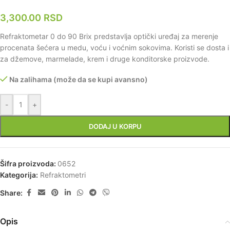
3,300.00
RSD
Refraktometar 0 do 90 Brix predstavlja optički uređaj za merenje
procenata šećera u medu, voću i voćnim sokovima. Koristi se dosta i
za džemove, marmelade, krem i druge konditorske proizvode.
Na zalihama (može da se kupi avansno)
-
+
DODAJ U KORPU
Šifra proizvoda:
0652
Kategorija:
Refraktometri
Share:
Opis