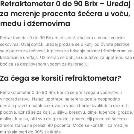
Refraktometar 0 do 90 Brix – Uređaj
za merenje procenta šećera u voću,
medu i džemovima
Refraktometar 0 do 90 Brix meri sadržaj šećera u voću i voćnim
sokovima. Ovaj optički uređaj prodaje se u kutiji od čvrste plastike
sa pipetom za tečnosti, krpicom za brisanje prizme i šrafcigerom za
kalibrisanje uređaja. Uz merač se dobija i uputstvo za upotrebu kao i
bočica sa destilovanom vodom za kalibraciju.
Za čega se korsiti refraktometar?
Refrakotometar 0 do 90 Brix koristi se pre svega u voćarstvu i
vinogradarstvu. Nalazi upotrebu na terenu gde je neophodno
utvrditi pravi trenutak sazrevanja voća i berbe kvalitetnih dozrelih
plodova. Koristi se za kajsiju, šljivu, breskvu, dinje, lubenice, grožđe,
malinu, kupinu, ali i svo drugo voće i povrće čiji procenat šećera u
zrelom stanju ne prelazi 90 pocenta. Može se koristiti i za med jer
mu skala meri do 90% slatkoće.