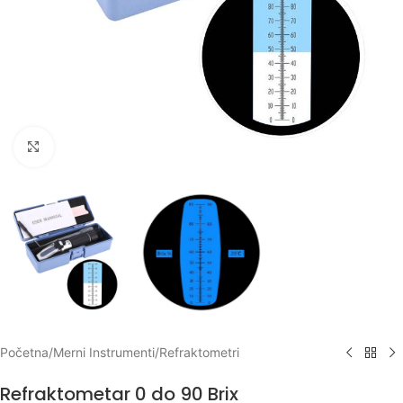
Klikni za uvećanje
Početna
/
Merni Instrumenti
/
Refraktometri
Refraktometar 0 do 90 Brix